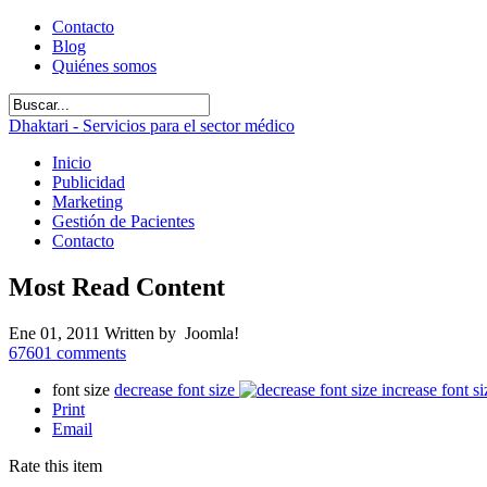
Contacto
Blog
Quiénes somos
Dhaktari - Servicios para el sector médico
Inicio
Publicidad
Marketing
Gestión de Pacientes
Contacto
Most Read Content
Ene 01, 2011
Written by Joomla!
67601
comments
font size
decrease font size
increase font si
Print
Email
Rate this item