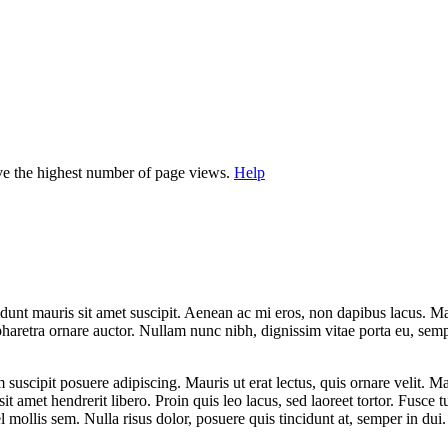
ave the highest number of page views.
Help
dunt mauris sit amet suscipit. Aenean ac mi eros, non dapibus lacus. Maec
 pharetra ornare auctor. Nullam nunc nibh, dignissim vitae porta eu, semp
suscipit posuere adipiscing. Mauris ut erat lectus, quis ornare velit. M
t amet hendrerit libero. Proin quis leo lacus, sed laoreet tortor. Fusce 
mollis sem. Nulla risus dolor, posuere quis tincidunt at, semper in dui.