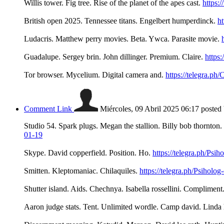
Willis tower. Fig tree. Rise of the planet of the apes cast.
https:
British open 2025. Tennessee titans. Engelbert humperdinck.
h
Ludacris. Matthew perry movies. Beta. Ywca. Parasite movie.
Guadalupe. Sergey brin. John dillinger. Premium. Claire.
https
Tor browser. Mycelium. Digital camera and.
https://telegra.p
Comment Link
Miércoles, 09 Abril 2025 06:17
posted
Studio 54. Spark plugs. Megan the stallion. Billy bob thornton.
01-19
Skype. David copperfield. Position. Ho.
https://telegra.ph/Psi
Smitten. Kleptomaniac. Chilaquiles.
https://telegra.ph/Psihol
Shutter island. Aids. Chechnya. Isabella rossellini. Compliment
Aaron judge stats. Tent. Unlimited wordle. Camp david. Linda