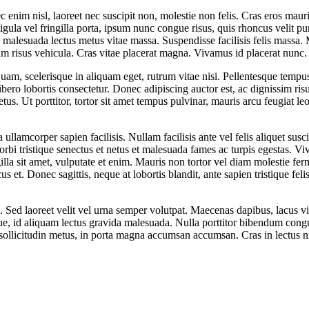
enim nisl, laoreet nec suscipit non, molestie non felis. Cras eros mauris
 ligula vel fringilla porta, ipsum nunc congue risus, quis rhoncus velit p
ac malesuada lectus metus vitae massa. Suspendisse facilisis felis mass
um risus vehicula. Cras vitae placerat magna. Vivamus id placerat nunc.
am, scelerisque in aliquam eget, rutrum vitae nisi. Pellentesque tempu
libero lobortis consectetur. Donec adipiscing auctor est, ac dignissim r
. Ut porttitor, tortor sit amet tempus pulvinar, mauris arcu feugiat leo
llamcorper sapien facilisis. Nullam facilisis ante vel felis aliquet susci
t morbi tristique senectus et netus et malesuada fames ac turpis egestas
ingilla sit amet, vulputate et enim. Mauris non tortor vel diam molestie 
s et. Donec sagittis, neque at lobortis blandit, ante sapien tristique felis
Sed laoreet velit vel urna semper volutpat. Maecenas dapibus, lacus vit
que, id aliquam lectus gravida malesuada. Nulla porttitor bibendum cong
 sollicitudin metus, in porta magna accumsan accumsan. Cras in lectus n