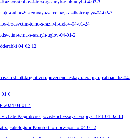
og-Razbor-strahov-i-trevog-samyh-glubinnyh-04-02-3
nlajn-online-Sistemnaya-semejnaya-psihoterapiya-04-02-7
iholog-Podsvetim-temu-s-raznyh-uglov-04-01-24
Podsvetim-temu-s-raznyh-uglov-04-01-2
odderzhki-04-02-12
chas-Geshtalt-kognitivno-povedencheskaya-terapiya-psihoanaliz-04-
4-01-6
NLP-2024-04-01-4
jn-v-chate-Kognitivno-povedencheskaya-terapiya-KPT-04-02-18
chat-s-psihologom-Komfortno-i-bezopasno-04-01-2