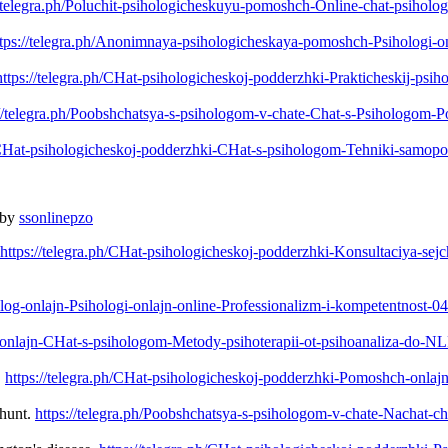
//telegra.ph/Poluchit-psihologicheskuyu-pomoshch-Online-chat-psihol
ttps://telegra.ph/Anonimnaya-psihologicheskaya-pomoshch-Psihologi-o
https://telegra.ph/CHat-psihologicheskoj-podderzhki-Prakticheskij-ps
://telegra.ph/Poobshchatsya-s-psihologom-v-chate-Chat-s-Psihologom-
h/CHat-psihologicheskoj-podderzhki-CHat-s-psihologom-Tehniki-samop
 by
ssonlinepzo
https://telegra.ph/CHat-psihologicheskoj-podderzhki-Konsultaciya-sej
holog-onlajn-Psihologi-onlajn-online-Professionalizm-i-kompetentnost-0
og-onlajn-CHat-s-psihologom-Metody-psihoterapii-ot-psihoanaliza-do-
.
https://telegra.ph/CHat-psihologicheskoj-podderzhki-Pomoshch-onla
 hunt.
https://telegra.ph/Poobshchatsya-s-psihologom-v-chate-Nachat-