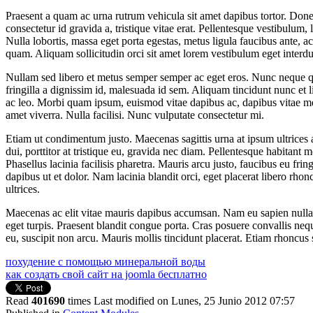
Praesent a quam ac urna rutrum vehicula sit amet dapibus tortor. Donec 
consectetur id gravida a, tristique vitae erat. Pellentesque vestibulum,
Nulla lobortis, massa eget porta egestas, metus ligula faucibus ante, 
quam. Aliquam sollicitudin orci sit amet lorem vestibulum eget interd
Nullam sed libero et metus semper semper ac eget eros. Nunc neque qu
fringilla a dignissim id, malesuada id sem. Aliquam tincidunt nunc et 
ac leo. Morbi quam ipsum, euismod vitae dapibus ac, dapibus vitae metus
amet viverra. Nulla facilisi. Nunc vulputate consectetur mi.
Etiam ut condimentum justo. Maecenas sagittis urna at ipsum ultrices a u
dui, porttitor at tristique eu, gravida nec diam. Pellentesque habitan
Phasellus lacinia facilisis pharetra. Mauris arcu justo, faucibus eu fr
dapibus ut et dolor. Nam lacinia blandit orci, eget placerat libero rhoncu
ultrices.
Maecenas ac elit vitae mauris dapibus accumsan. Nam eu sapien nulla. 
eget turpis. Praesent blandit congue porta. Cras posuere convallis ne
eu, suscipit non arcu. Mauris mollis tincidunt placerat. Etiam rhoncus
похудение с помощью минеральной воды
как создать свой сайт на joomla бесплатно
Read
401690
times
Last modified on Lunes, 25 Junio 2012 07:57