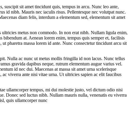
, suscipit sit amet tincidunt quis, tempus in arcu. Nunc leo ante,
urus id nibh. Mauris nec iaculis risus. Pellentesque nec volutpat nunc.
a. Maecenas diam felis, interdum a elementum sed, elementum sit amet
s ultricies metus non commodo. In non erat nibh. Nullam ligula enim,
isus bibendum at. Aenean lorem enim, tempus quis semper et, facilisis
, ut pharetra massa lorem id ante. Nunc consectetur tincidunt arcu sit
pit. Nulla ac nunc ut metus mollis fringilla id non lacus. Nunc tellus
. Vivamus gravida dapibus neque, rutrum elementum augue varius vel.
fermentum id nec dui. Maecenas at massa sit amet urna scelerisque
, ac viverra ante nisi vitae urna. Ut ultricies sapien ac elit faucibus
ae ullamcorper tempus, mi dui molestie justo, vel dictum odio nisi
ue. Donec sed luctus nibh. Nullam mauris nulla, venenatis eu viverra
isl, quis ullamcorper nunc