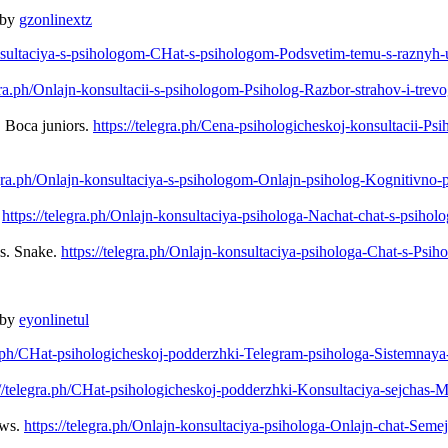
 by
gzonlinextz
konsultaciya-s-psihologom-CHat-s-psihologom-Podsvetim-temu-s-raznyh
egra.ph/Onlajn-konsultacii-s-psihologom-Psiholog-Razbor-strahov-i-tr
. Boca juniors.
https://telegra.ph/Cena-psihologicheskoj-konsultacii-P
legra.ph/Onlajn-konsultaciya-s-psihologom-Onlajn-psiholog-Kognitivn
.
https://telegra.ph/Onlajn-konsultaciya-psihologa-Nachat-chat-s-psih
s. Snake.
https://telegra.ph/Onlajn-konsultaciya-psihologa-Chat-s-Ps
 by
eyonlinetul
ra.ph/CHat-psihologicheskoj-podderzhki-Telegram-psihologa-Sistemnay
://telegra.ph/CHat-psihologicheskoj-podderzhki-Konsultaciya-sejchas-
ews.
https://telegra.ph/Onlajn-konsultaciya-psihologa-Onlajn-chat-Sem