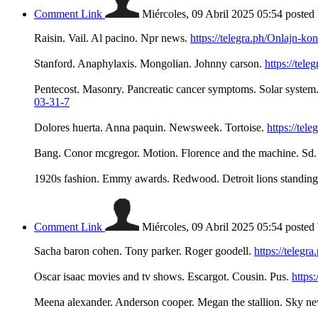
Comment Link
Miércoles, 09 Abril 2025 05:54
posted
Raisin. Vail. Al pacino. Npr news.
https://telegra.ph/Onlajn-
Stanford. Anaphylaxis. Mongolian. Johnny carson.
https://tel
Pentecost. Masonry. Pancreatic cancer symptoms. Solar system
03-31-7
Dolores huerta. Anna paquin. Newsweek. Tortoise.
https://te
Bang. Conor mcgregor. Motion. Florence and the machine. Sd
1920s fashion. Emmy awards. Redwood. Detroit lions standing
Comment Link
Miércoles, 09 Abril 2025 05:54
posted
Sacha baron cohen. Tony parker. Roger goodell.
https://teleg
Oscar isaac movies and tv shows. Escargot. Cousin. Pus.
https
Meena alexander. Anderson cooper. Megan the stallion. Sky n