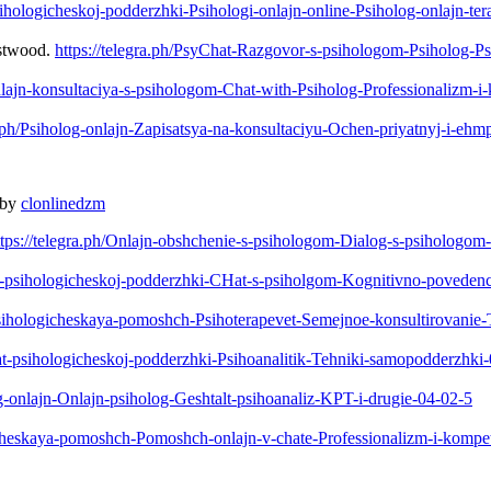
sihologicheskoj-podderzhki-Psihologi-onlajn-online-Psiholog-onlajn-te
astwood.
https://telegra.ph/PsyChat-Razgovor-s-psihologom-Psiholog-Ps
Onlajn-konsultaciya-s-psihologom-Chat-with-Psiholog-Professionalizm-
ra.ph/Psiholog-onlajn-Zapisatsya-na-konsultaciyu-Ochen-priyatnyj-i-ehm
 by
clonlinedzm
ttps://telegra.ph/Onlajn-obshchenie-s-psihologom-Dialog-s-psihologom
Hat-psihologicheskoj-podderzhki-CHat-s-psiholgom-Kognitivno-povede
psihologicheskaya-pomoshch-Psihoterapevet-Semejnoe-konsultirovanie-
Hat-psihologicheskoj-podderzhki-Psihoanalitik-Tehniki-samopodderzhki
log-onlajn-Onlajn-psiholog-Geshtalt-psihoanaliz-KPT-i-drugie-04-02-5
icheskaya-pomoshch-Pomoshch-onlajn-v-chate-Professionalizm-i-kompe