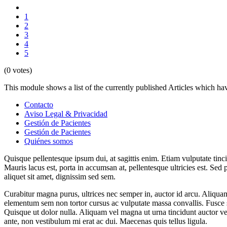
1
2
3
4
5
(0 votes)
This module shows a list of the currently published Articles which h
Contacto
Aviso Legal & Privacidad
Gestión de Pacientes
Gestión de Pacientes
Quiénes somos
Quisque pellentesque ipsum dui, at sagittis enim. Etiam vulputate tinci
Mauris lacus est, porta in accumsan at, pellentesque ultricies est. Sed
aliquet sit amet, dignissim sed sem.
Curabitur magna purus, ultrices nec semper in, auctor id arcu. Aliquam 
elementum sem non tortor cursus ac vulputate massa convallis. Fusce si
Quisque ut dolor nulla. Aliquam vel magna ut urna tincidunt auctor vel 
ante, non vestibulum mi erat ac dui. Maecenas quis tellus ligula.