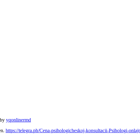
 by
yqonlinermd
en.
https://telegra.ph/Cena-psihologicheskoj-konsultacii-Psihologi-o