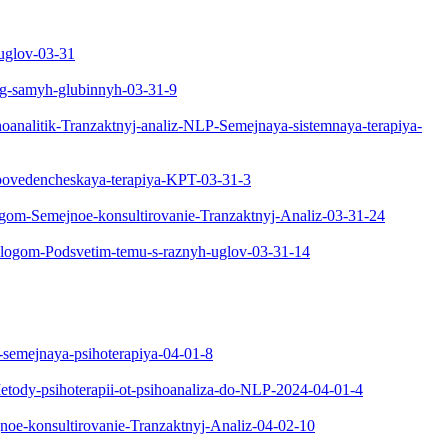
-uglov-03-31
evog-samyh-glubinnyh-03-31-9
sihoanalitik-Tranzaktnyj-analiz-NLP-Semejnaya-sistemnaya-terapiya-
o-povedencheskaya-terapiya-KPT-03-31-3
ologom-Semejnoe-konsultirovanie-Tranzaktnyj-Analiz-03-31-24
ihologom-Podsvetim-temu-s-raznyh-uglov-03-31-14
a-semejnaya-psihoterapiya-04-01-8
Metody-psihoterapii-ot-psihoanaliza-do-NLP-2024-04-01-4
ejnoe-konsultirovanie-Tranzaktnyj-Analiz-04-02-10