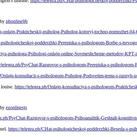
gton's disease.
https://telegra.ph/CHat-psihologicheskoj-podderzhki-P
 by
phonlineljb
log-onlajn-Prakticheskij-psiholog-Psiholog-kotoryj-tochno-pomozhet-04
at-psihologicheskoj-podderzhki-Perepiska-s-psihologom-Borbe-s-trevog
ltaciya-psihologa-Psihologi-onlajn-online-Sovmeshchenie-metodov-KPT
://telegra.ph/PsyChat-Razgovor-s-psihologom-Perepiska-s-psihologom-Ps
ph/Onlajn-konsultacii-s-psihologom-Psiholog-Podsvetim-temu-s-raznyh-
 louise.
https://telegra.ph/Onlajn-konsultaciya-s-psihologom-Praktiches
 by
ezonlinesjs
egra.ph/PsyChat-Razgovor-s-psihologom-Psihoanalitik-Geshtalt-kogniti
nnel.
https://telegra.ph/CHat-psihologicheskoj-podderzhki-Beseda-s-p