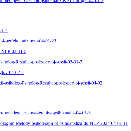
sihoterapevet-Geshtalt-psihoanaliz-KPT-i-drugie-04-01-3
-01-4
oj-i-perfekcionizmom-04-01-23
-i-NLP-03-31-5
iholog-Rezultat-posle-pervoj-sessii-03-31-7
uglov-04-02-2
kij-psiholog-Psiholog-Rezultat-posle-pervoj-sessii-04-02
vno-povedencheskaya-terapiya-psihoanaliz-04-01-5
sihologom-Metody-psihoterapii-ot-psihoanaliza-do-NLP-2024-04-01-11