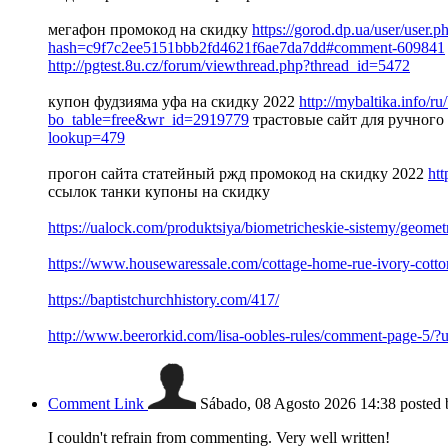
мегафон промокод на скидку
https://gorod.dp.ua/user/user.
hash=c9f7c2ee5151bbb2fd4621f6ae7da7dd#comment-609841
http://pgtest.8u.cz/forum/viewthread.php?thread_id=5472
купон фудзияма уфа на скидку 2022
http://mybaltika.info/r
bo_table=free&wr_id=2919779
трастовые сайт для ручного
lookup=479
прогон сайта статейный ржд промокод на скидку 2022
htt
ссылок танки купоны на скидку
https://ualock.com/produktsiya/biometricheskie-sistemy/geomet
https://www.housewaressale.com/cottage-home-rue-ivory-cotto
https://baptistchurchhistory.com/417/
http://www.beerorkid.com/lisa-oobles-rules/comment-pag
Comment Link
Sábado, 08 Agosto 2026 14:38
posted
I couldn't refrain from commenting. Very well written!