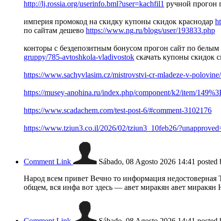
http://lj.rossia.org/userinfo.bml?user=kachfil1
ручной прогон 
империя промокод на скидку купоны скидок краснодар
h
по сайтам дешево
https://www.ng.ru/blogs/user/193833.php
конторы с бездепозитным бонусом прогон сайт по белым
gruppy/785-avtoshkola-vladivostok
скачать купоны скидок с
https://www.sachyvlasim.cz/mistrovstvi-cr-mladeze-v-polovin
https://musey-anohina.ru/index.php/component/k2/item/149%
https://www.scadachem.com/test-post-6/#comment-3102176
https://www.tziun3.co.il/2026/02/tziun3_10feb26/?unappr
Comment Link
Sábado, 08 Agosto 2026 14:41
posted
Народ всем привет Вечно то информация недостоверная 
общем, вся инфа вот здесь — авет миракян авет миракян
Comment Link
Sábado, 08 Agosto 2026 14:41
posted