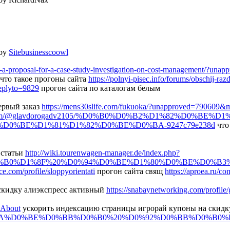
 by
Sitebusinesscoowl
ine-a-proposal-for-a-case-study-investigation-on-cost-management/?un
что такое прогоны сайта
https://polnyi-pisec.info/forums/obschij-razd
replyto=9829
прогон сайта по каталогам белым
ервый заказ
https://mens30slife.com/fukuoka/?unapproved=790609
um.com/@glavdorogadv2105/%D0%B0%D0%B2%D1%82%D0%B
0%BE%D1%81%D1%82%D0%BE%D0%BA-9247c79e238d
что
 статьи
http://wiki.tourenwagen-manager.de/index.php?
D0%B0%D1%8F%20%D0%94%D0%BE%D1%80%D0%BE%D0%
ice.com/profile/sloppyorientati
прогон сайта свящ
https://aproea.ru/c
 скидку алиэкспресс активный
https://snabaynetworking.com/profile/
#About
ускорить индексацию страницы игрорай купоны на скид
BA%D0%BE%D0%BB%D0%B0%20%D0%92%D0%BB%D0%B0