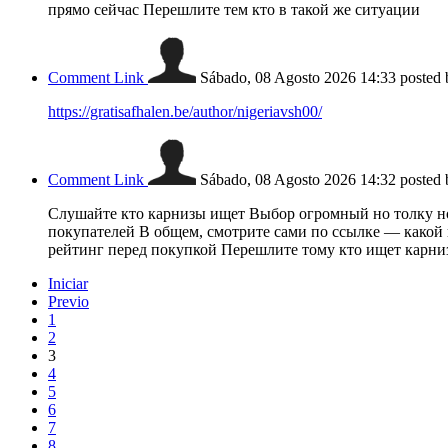
прямо сейчас Перешлите тем кто в такой же ситуации
Comment Link
Sábado, 08 Agosto 2026 14:33
posted
https://gratisafhalen.be/author/nigeriavsh00/
Comment Link
Sábado, 08 Agosto 2026 14:32
posted
Слушайте кто карнизы ищет Выбор огромный но толку но
покупателей В общем, смотрите сами по ссылке — какой 
рейтинг перед покупкой Перешлите тому кто ищет карни
Iniciar
Previo
1
2
3
4
5
6
7
8