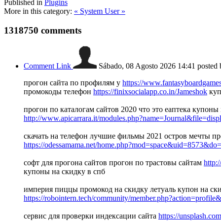
Published in
Plugins
More in this category:
« System
User »
1318750
comments
Comment Link
Sábado, 08 Agosto 2026 14:41
posted
прогон сайта по профилям у
https://www.fantasyboardgam
промокоды телефон
https://finixsocialapp.co.in/Jameshok
куп
прогон по каталогам сайтов 2020 что это еаптека купоны
http://www.apicarrara.it/modules.php?name=Journal&file=dis
скачать на телефон лучшие фильмы 2021 остров мечты пр
https://odessamama.net/home.php?mod=space&uid=8573&do
софт для прогона сайтов прогон по трастовы сайтам
http:
купоны на скидку в спб
империя пиццы промокод на скидку летуаль купон на ск
https://robointern.tech/community/member.php?action=profil
сервис для проверки индексации сайта
https://unsplash.co