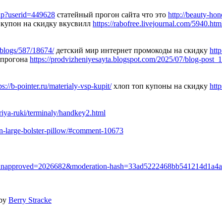
php?userid=449628
статейный прогон сайта что это
http://beauty-h
купон на скидку вкусвилл
https://rabofree.livejournal.com/5940.htm
u/blogs/587/18674/
детский мир интернет промокоды на скидку
htt
 прогона
https://prodvizheniyesayta.blogspot.com/2025/07/blog-post_
ps://b-pointer.ru/materialy-vsp-kupit/
хлоп топ купоны на скидку
http
riya-ruki/terminaly/handkey2.html
n-large-bolster-pillow/#comment-10673
e-5/?unapproved=2026682&moderation-hash=33ad5222468bb541214d1a
 by
Berry Stracke