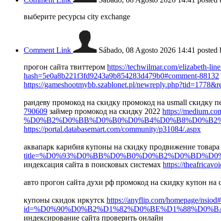
выберите ресурсы city exchange
Comment Link
Sábado, 08 Agosto 2026 14:41
posted
прогон сайта твиттером
https://techwilmar.com/elizabeth-l
hash=5e0a8b221f3fd9243a9b854283d479b0#comment-88132
https://gameshootmybb.szablonet.pl/newreply.php?tid=1778&
рандеву промокод на скидку промокод на usmall скидку п
790609
займер промокод на скидку 2022
https://medi
%D0%B2%D0%BB%D0%B0%D0%B4%D0%B8%D0%B2%D
https://portal.databasemart.com/community/p31084/.aspx
аквапарк карибия купоны на скидку продвижение товара
title=%D0%93%D0%BB%D0%B0%D0%B2%D0%BD%
индексация сайта в поисковых системах
https://theafricavo
авто прогон сайта духи рф промокод на скидку купон на
купоны скидок иркутск
https://anyflip.com/homepage/nsiod
id=%D0%90%D0%B2%D1%82%D0%BE%D1%88%D0%
индексирование сайта проверить онлайн