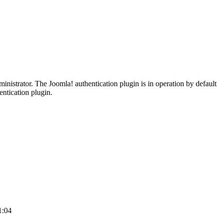
ministrator. The Joomla! authentication plugin is in operation by defaul
ntication plugin.
1:04