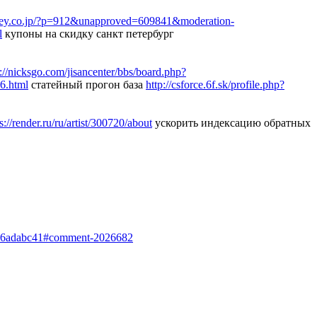
oney.co.jp/?p=912&unapproved=609841&moderation-
l
купоны на скидку санкт петербург
p://nicksgo.com/jisancenter/bbs/board.php?
16.html
статейный прогон база
http://csforce.6f.sk/profile.php?
s://render.ru/ru/artist/300720/about
ускорить индексацию обратных
4a6adabc41#comment-2026682