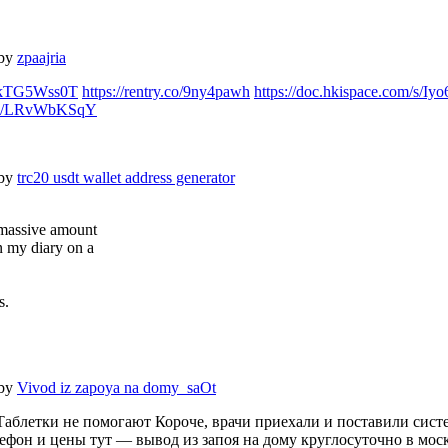
 by
zpaajria
s/YkTG5Wss0T
https://rentry.co/9ny4pawh
https://doc.hkispace.com/s/I
de/s/LRvWbKSqY
 by
trc20 usdt wallet address generator
 massive amount
n my diary on a
s.
 by
Vivod iz zapoya na domy_saOt
Таблетки не помогают Короче, врачи приехали и поставили сис
ефон и цены тут — вывод из запоя на дому круглосуточно в мос