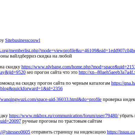
 by
Sitebusinesscoowl
es.org/memberlist.php?mode=viewprofile&u=46109&sid=1edd907c04
оны вайлдберриз скидка на любой
 на скидку
https://www.nlvbang.com/home.php?mod=space&uid=215
play&jid=9520
seo прогон сайта что это
http://xn--80aeh5aeeb3a7a4f.
омокод на скидку прогон сайта по черным каталогам
https://qna
=blog&quickforward=1&id=2356
//wanqingwuzi.com/space-uid-36033.html&do=profile
проверка инде
идку
https://www.mkbox.ru/communication/forum/user/79480/
убрать 
e&uid=20097
ручные прогоны по трастовым сайтам
m/@sitesseo0605
отправить страницу на индексацию
https://issuu