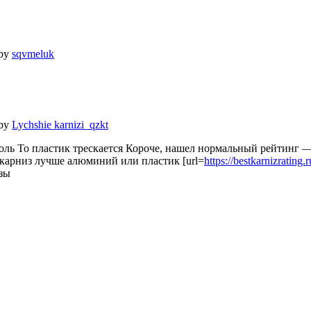
 by
sqvmeluk
 by
Lychshie karnizi_qzkt
ль То пластик трескается Короче, нашел нормальный рейтинг 
карниз лучше алюминий или пластик [url=
https://bestkarnizrating.r
зы