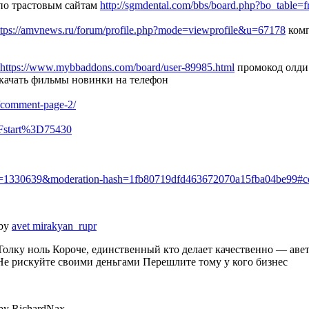
по трастовым сайтам
http://sgmdental.com/bbs/board.php?bo_table
ttps://amvnews.ru/forum/profile.php?mode=viewprofile&u=67178
комп
https://www.mybbaddons.com/board/user-89985.html
промокод олди
качать фильмы новинки на телефон
e/comment-page-2/
3Fstart%3D75430
oved=1330639&moderation-hash=1fb80719dfd463672070a15fba04be99
 by
avet mirakyan_rupr
Толку ноль Короче, единственный кто делает качественно — ав
 Не рискуйте своими деньгами Перешлите тому у кого бизнес
 by RichardNax