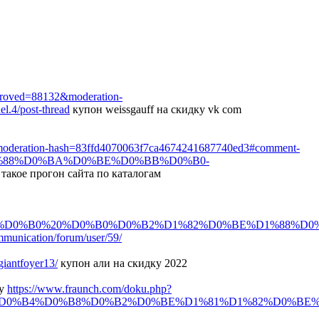
approved=88132&moderation-
el.4/post-thread
купон weissgauff на скидку vk com
&moderation-hash=83ffd4070063f7ca4674241687740ed3#comment-
E%D1%88%D0%BA%D0%BE%D0%BB%D0%B0-
 такое прогон сайта по каталогам
B3%D0%B0%20%D0%B0%D0%B2%D1%82%D0%BE%D1%88%
ommunication/forum/user/59/
giantfoyer13/
купон али на скидку 2022
ку
https://www.fraunch.com/doku.php?
%D0%B4%D0%B8%D0%B2%D0%BE%D1%81%D1%82%D0%BE