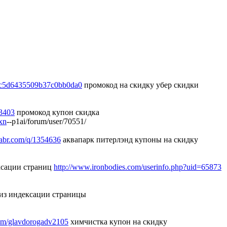
bc5d6435509b37c0bb0da0
промокод на скидку убер скидки
3403
промокод купон скидка
xn
--p1ai/forum/user/70551/
.habr.com/q/1354636
аквапарк питерлэнд купоны на скидку
ксации страниц
http://www.ironbodies.com/userinfo.php?uid=65873
из индексации страницы
.com/glavdorogadv2105
химчистка купон на скидку