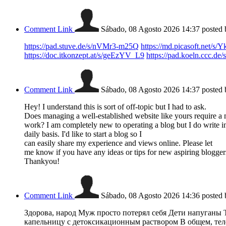
Comment Link
Sábado, 08 Agosto 2026 14:37
posted
https://pad.stuve.de/s/nVMr3-m25Q
https://md.picasoft.net/
https://doc.itkonzept.at/s/geEzYV_L9
https://pad.koeln.ccc.
Comment Link
Sábado, 08 Agosto 2026 14:37
posted
Hey! I understand this is sort of off-topic but I had to ask.
Does managing a well-established website like yours require a
work? I am completely new to operating a blog but I do write i
daily basis. I'd like to start a blog so I
can easily share my experience and views online. Please let
me know if you have any ideas or tips for new aspiring blogger
Thankyou!
Comment Link
Sábado, 08 Agosto 2026 14:36
posted
Здорова, народ Муж просто потерял себя Дети напуганы 
капельницу с детоксикационным раствором В общем, тел