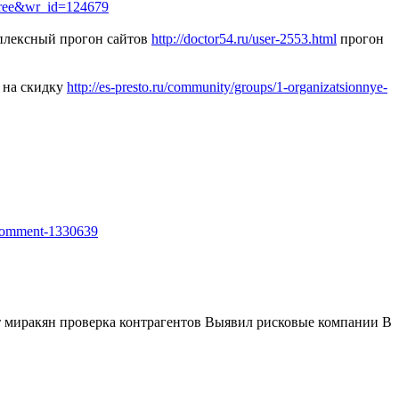
=free&wr_id=124679
лексный прогон сайтов
http://doctor54.ru/user-2553.html
прогон
 на скидку
http://es-presto.ru/community/groups/1-organizatsionnye-
#comment-1330639
ет миракян проверка контрагентов Выявил рисковые компании В