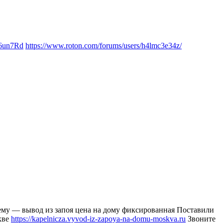
yo6un7Rd
https://www.roton.com/forums/users/h4lmc3e34z/
тему — вывод из запоя цена на дому фиксированная Поставили
кве
https://kapelnicza.vyvod-iz-zapoya-na-domu-moskva.ru
Звоните