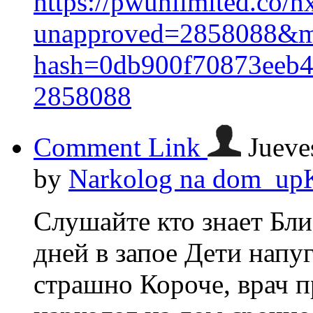
https://pwunlimited.co/n
unapproved=2858088&mo
hash=0db900f70873eeb
2858088
Comment Link
Jueve
by
Narkolog na dom_up
Слушайте кто знает Бли
дней в запое Дети нап
страшно Короче, врач 