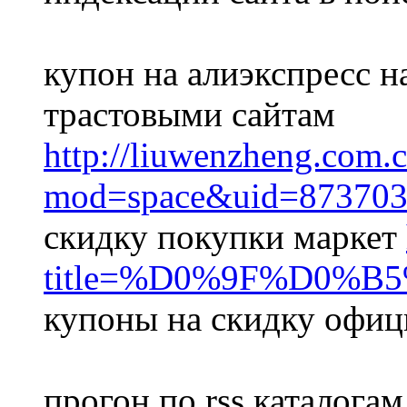
купон на алиэкспресс н
трастовыми сайтам
http://liuwenzheng.com.
mod=space&uid=873703
скидку покупки маркет
title=%D0%9F%D0
купоны на скидку офиц
прогон по rss каталога