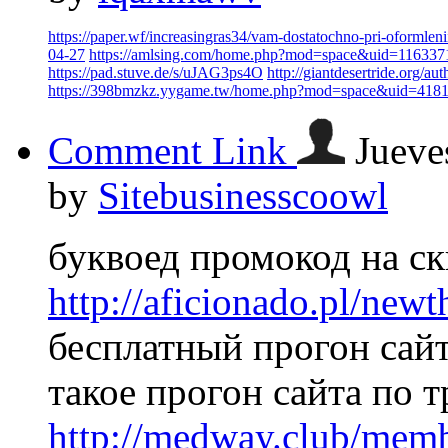
https://paper.wf/increasingras34/vam-dostatochno-pri-oformlen
04-27
https://amlsing.com/home.php?mod=space&uid=11633
https://pad.stuve.de/s/uJAG3ps4O
http://giantdesertride.org/
https://398bmzkz.yygame.tw/home.php?mod=space&uid=418
Comment Link
Jueve
by
Sitebusinesscoowl
буквоед промокод на с
http://aficionado.pl/ne
бесплатный прогон сайт
такое прогон сайта по 
http://medway.club/memb