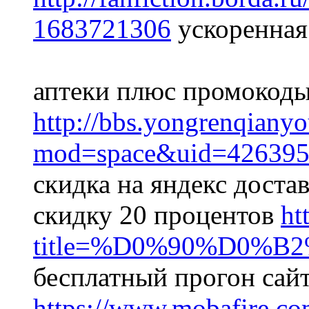
1683721306
ускоренная
аптеки плюс промокоды
http://bbs.yongrenqian
mod=space&uid=426395
скидка на яндекс доста
скидку 20 процентов
ht
title=%D0%90%D0
бесплатный прогон сайт
https://www.mobafire.co